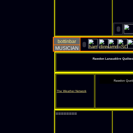
Rawdon Lanaudière Québec s
Rawdon Queb
The Weather Network
========