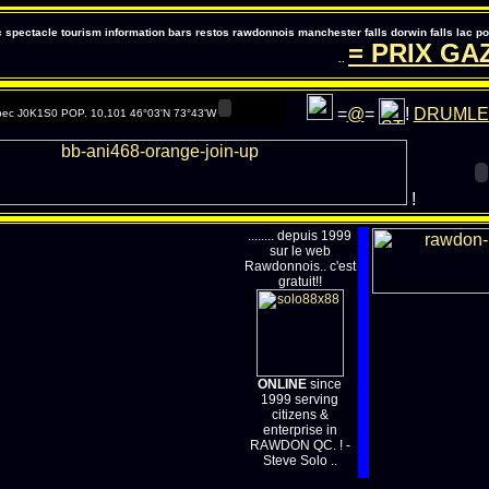
pectacle tourism information bars restos rawdonnois manchester falls dorwin falls lac 
= PRIX GAZ
..
=
@
=
!
DRUMLE
ec J0K1S0 POP. 10,101 46°03'N 73°43'W
!
........ depuis 1999
sur le web
Rawdonnois.. c'est
gratuit!!
ONLINE
since
1999 serving
citizens &
enterprise in
RAWDON QC. ! -
Steve Solo ..