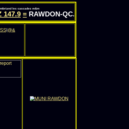
pontbriand les cascades m&m
147.9
=
RAWDON-QC.COM - INFORMATIO
SS
l
@&