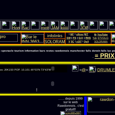
!
MF
!
uNow
/
WT
fb
YouTube
SW
|
FS
|
G@
|
RHS
%&
STVOLO
.
V
SC
!
e107
!
OpX
SOLORAMA
pectacle tourism information bars restos rawdonnois manchester falls dorwin falls lac 
= PRIX
..
=
@
=
!
DRUMLE
ec J0K1S0 POP. 10,101 46°03'N 73°43'W
!
........ depuis 1999
sur le web
Rawdonnois.. c'est
gratuit!!