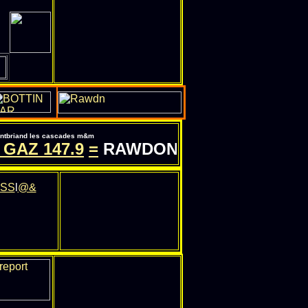
pontbriand les cascades m&m
 GAZ
147.9
=
RAWDON-QC.COM - INFORM
SS
l
@&