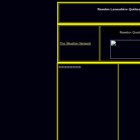
Rawdon Lanaudière Québec s
Rawdon Queb
The Weather Network
========